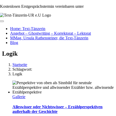
Zum
Kostenlosen Erstgesprächstermin vereinbaren unter
+43 650 991 64 35
Inhalt
springen
Toggle
Navigation
Home: Text-Tänzerin
Angebot – Ghostwriting – Korrektorat – Lektorat
MMag. Ursula Rathensteiner, die Text-Tänzerin
Blog
Logik
Startseite
Schlagwort:
Logik
Gallerie
Alleswisser oder Nichtswisser – Erzählperspektiven
außerhalb der Geschichte