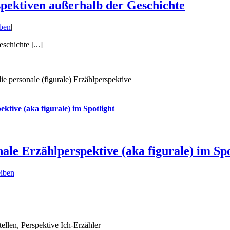
spektiven außerhalb der Geschichte
ben
|
schichte [...]
tive (aka figurale) im Spotlight
le Erzählperspektive (aka figurale) im Spo
iben
|