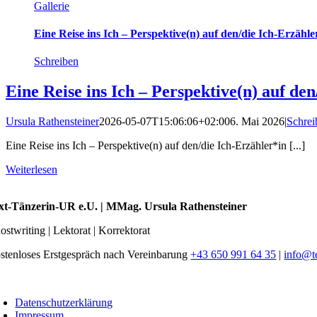
Gallerie
Eine Reise ins Ich – Perspektive(n) auf den/die Ich-Erzähle
Schreiben
Eine Reise ins Ich – Perspektive(n) auf de
Ursula Rathensteiner
2026-05-07T15:06:06+02:00
6. Mai 2026
|
Schrei
Eine Reise ins Ich – Perspektive(n) auf den/die Ich-Erzähler*in [...]
Weiterlesen
xt-Tänzerin-UR e.U. | MMag. Ursula Rathensteiner
ostwriting | Lektorat | Korrektorat
stenloses Erstgespräch nach Vereinbarung
+43 650 991 64 35
|
info@t
oggle
avigation
Datenschutzerklärung
Impressum