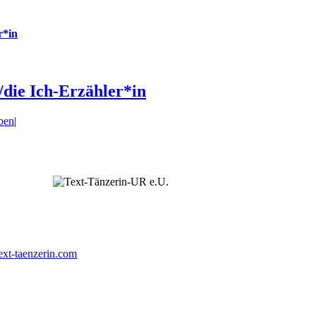
r*in
n/die Ich-Erzähler*in
ben
|
ext-taenzerin.com