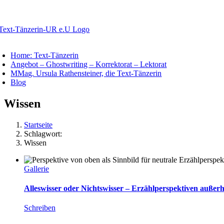
Zum
Inhalt
springen
oggle
avigation
Home: Text-Tänzerin
Angebot – Ghostwriting – Korrektorat – Lektorat
MMag. Ursula Rathensteiner, die Text-Tänzerin
Blog
Wissen
Startseite
Schlagwort:
Wissen
Gallerie
Alleswisser oder Nichtswisser – Erzählperspektiven außerh
Schreiben