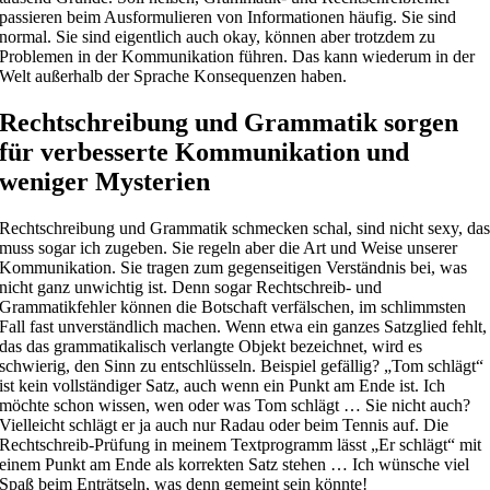
passieren beim Ausformulieren von Informationen häufig. Sie sind
normal. Sie sind eigentlich auch okay, können aber trotzdem zu
Problemen in der Kommunikation führen. Das kann wiederum in der
Welt außerhalb der Sprache Konsequenzen haben.
Rechtschreibung und Grammatik sorgen
für verbesserte Kommunikation und
weniger Mysterien
Rechtschreibung und Grammatik schmecken schal, sind nicht sexy, da
muss sogar ich zugeben. Sie regeln aber die Art und Weise unserer
Kommunikation. Sie tragen zum gegenseitigen Verständnis bei, was
nicht ganz unwichtig ist. Denn sogar Rechtschreib- und
Grammatikfehler können die Botschaft verfälschen, im schlimmsten
Fall fast unverständlich machen. Wenn etwa ein ganzes Satzglied fehlt,
das das grammatikalisch verlangte Objekt bezeichnet, wird es
schwierig, den Sinn zu entschlüsseln. Beispiel gefällig? „Tom schlägt“
ist kein vollständiger Satz, auch wenn ein Punkt am Ende ist. Ich
möchte schon wissen, wen oder was Tom schlägt … Sie nicht auch?
Vielleicht schlägt er ja auch nur Radau oder beim Tennis auf. Die
Rechtschreib-Prüfung in meinem Textprogramm lässt „Er schlägt“ mit
einem Punkt am Ende als korrekten Satz stehen … Ich wünsche viel
Spaß beim Enträtseln, was denn gemeint sein könnte!