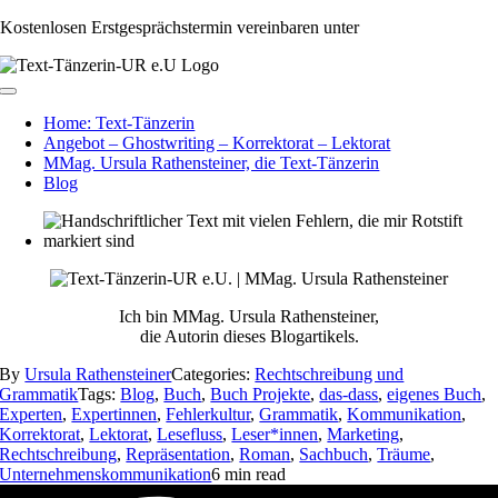
Zum
Kostenlosen Erstgesprächstermin vereinbaren unter
+43 650 991 64 35
Inhalt
springen
Toggle
Navigation
Home: Text-Tänzerin
Angebot – Ghostwriting – Korrektorat – Lektorat
MMag. Ursula Rathensteiner, die Text-Tänzerin
Blog
Ich bin MMag. Ursula Rathensteiner,
die Autorin dieses Blogartikels.
By
Ursula Rathensteiner
Categories:
Rechtschreibung und
Grammatik
Tags:
Blog
,
Buch
,
Buch Projekte
,
das-dass
,
eigenes Buch
,
Experten
,
Expertinnen
,
Fehlerkultur
,
Grammatik
,
Kommunikation
,
Korrektorat
,
Lektorat
,
Lesefluss
,
Leser*innen
,
Marketing
,
Rechtschreibung
,
Repräsentation
,
Roman
,
Sachbuch
,
Träume
,
Unternehmenskommunikation
6 min read