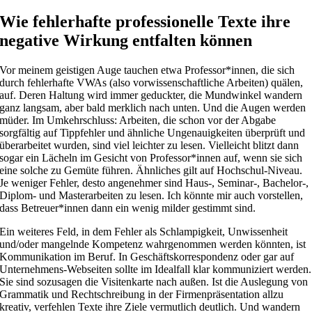
Wie fehlerhafte professionelle Texte ihre
negative Wirkung entfalten können
Vor meinem geistigen Auge tauchen etwa Professor*innen, die sich
durch fehlerhafte VWAs (also vorwissenschaftliche Arbeiten) quälen,
auf. Deren Haltung wird immer geduckter, die Mundwinkel wandern
ganz langsam, aber bald merklich nach unten. Und die Augen werden
müder. Im Umkehrschluss: Arbeiten, die schon vor der Abgabe
sorgfältig auf Tippfehler und ähnliche Ungenauigkeiten überprüft und
überarbeitet wurden, sind viel leichter zu lesen. Vielleicht blitzt dann
sogar ein Lächeln im Gesicht von Professor*innen auf, wenn sie sich
eine solche zu Gemüte führen. Ähnliches gilt auf Hochschul-Niveau.
Je weniger Fehler, desto angenehmer sind Haus-, Seminar-, Bachelor-,
Diplom- und Masterarbeiten zu lesen. Ich könnte mir auch vorstellen,
dass Betreuer*innen dann ein wenig milder gestimmt sind.
Ein weiteres Feld, in dem Fehler als Schlampigkeit, Unwissenheit
und/oder mangelnde Kompetenz wahrgenommen werden könnten, ist
Kommunikation im Beruf. In Geschäftskorrespondenz oder gar auf
Unternehmens-Webseiten sollte im Idealfall klar kommuniziert werden.
Sie sind sozusagen die Visitenkarte nach außen. Ist die Auslegung von
Grammatik und Rechtschreibung in der Firmenpräsentation allzu
kreativ, verfehlen Texte ihre Ziele vermutlich deutlich. Und wandern