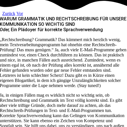
Zurück
Vor
WARUM
GRAMMATIK
UND
RECHTSCHREIBUNG
FÜR UNSERE
KOMMUNIKATION
SO WICHTIG SIND
Oder,
Ein Plädoyer für korrekte Sprachverwendung
„Rechtschreibung? Grammatik? Das kümmert mich herzlich wenig,
mein Textverarbeitungsprogramm hat ohnehin eine Rechtschreib-
Prüfung! Das muss genügen.“ Ja, auch viele E-Mail-Programme geben
zumindest vor, einen Check durchführen zu können. Das ist praktisch
und nice, in manchen Fällen auch ausreichend. Zumindest, wenn es
einem egal ist, ob nach der Prüfung alles korrekt ist, annähernd alle
Fehler gefunden wurden oder gar neue Fehler entstanden sind.
Letzteres ist kein schlechter Scherz! Dazu gibt es in Kürze einen
eigenen Blogartikel, in dem ich gängige Unzulänglichkeiten solcher
Programme unter die Lupe nehmen werde. (Stay tuned!)
Ja, in einigen Fällen mag es wirklich nicht so wichtig sein, ob
Rechtschreibung und Grammatik im Text völlig korrekt sind. Es gibt
aber viele triftige Gründe, doch mehr darauf zu achten, als das
Rechtschreib-Prüfungen in Text- und E-Mail-Programmen tun.
Korrekte Sprachverwendung kann das Gelingen von Kommunikation
unterstützen. Sie kann ebenso ein Zeichen von Kompetenz und
Sorgfalt sein. Sie hilft uns dabei, uns zu verständigen, uns nach außen