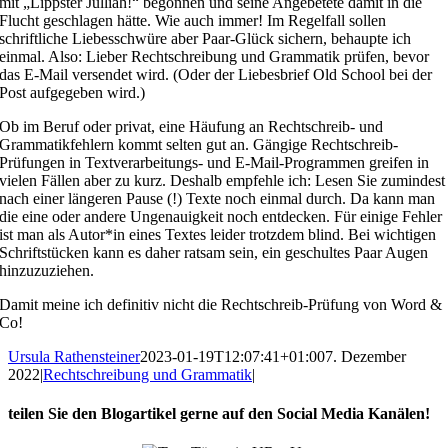
mit „Lippster Julliah!“ begonnen und seine Angebetete damit in die
Flucht geschlagen hätte. Wie auch immer! Im Regelfall sollen
schriftliche Liebesschwüre aber Paar-Glück sichern, behaupte ich
einmal. Also: Lieber Rechtschreibung und Grammatik prüfen, bevor
das E-Mail versendet wird. (Oder der Liebesbrief Old School bei der
Post aufgegeben wird.)
Ob im Beruf oder privat, eine Häufung an Rechtschreib- und
Grammatikfehlern kommt selten gut an. Gängige Rechtschreib-
Prüfungen in Textverarbeitungs- und E-Mail-Programmen greifen in
vielen Fällen aber zu kurz. Deshalb empfehle ich: Lesen Sie zumindest
nach einer längeren Pause (!) Texte noch einmal durch. Da kann man
die eine oder andere Ungenauigkeit noch entdecken. Für einige Fehler
ist man als Autor*in eines Textes leider trotzdem blind. Bei wichtigen
Schriftstücken kann es daher ratsam sein, ein geschultes Paar Augen
hinzuzuziehen.
Damit meine ich definitiv nicht die Rechtschreib-Prüfung von Word &
Co!
Ursula Rathensteiner
2023-01-19T12:07:41+01:00
7. Dezember
2022
|
Rechtschreibung und Grammatik
|
teilen Sie den Blogartikel gerne auf den Social Media Kanälen!