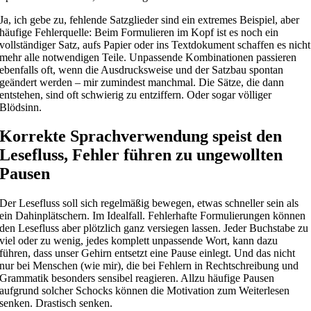
Ja, ich gebe zu, fehlende Satzglieder sind ein extremes Beispiel, aber
häufige Fehlerquelle: Beim Formulieren im Kopf ist es noch ein
vollständiger Satz, aufs Papier oder ins Textdokument schaffen es nicht
mehr alle notwendigen Teile. Unpassende Kombinationen passieren
ebenfalls oft, wenn die Ausdrucksweise und der Satzbau spontan
geändert werden – mir zumindest manchmal. Die Sätze, die dann
entstehen, sind oft schwierig zu entziffern. Oder sogar völliger
Blödsinn.
Korrekte Sprachverwendung speist den
Lesefluss, Fehler führen zu ungewollten
Pausen
Der Lesefluss soll sich regelmäßig bewegen, etwas schneller sein als
ein Dahinplätschern. Im Idealfall. Fehlerhafte Formulierungen können
den Lesefluss aber plötzlich ganz versiegen lassen. Jeder Buchstabe zu
viel oder zu wenig, jedes komplett unpassende Wort, kann dazu
führen, dass unser Gehirn entsetzt eine Pause einlegt. Und das nicht
nur bei Menschen (wie mir), die bei Fehlern in Rechtschreibung und
Grammatik besonders sensibel reagieren. Allzu häufige Pausen
aufgrund solcher Schocks können die Motivation zum Weiterlesen
senken. Drastisch senken.