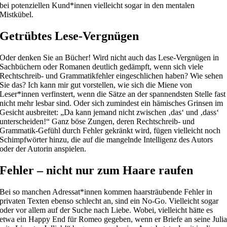
bei potenziellen Kund*innen vielleicht sogar in den mentalen
Mistkübel.
Getrübtes Lese-Vergnügen
Oder denken Sie an Bücher! Wird nicht auch das Lese-Vergnügen in
Sachbüchern oder Romanen deutlich gedämpft, wenn sich viele
Rechtschreib- und Grammatikfehler eingeschlichen haben? Wie sehen
Sie das? Ich kann mir gut vorstellen, wie sich die Miene von
Leser*innen verfinstert, wenn die Sätze an der spannendsten Stelle fast
nicht mehr lesbar sind. Oder sich zumindest ein hämisches Grinsen im
Gesicht ausbreitet: „Da kann jemand nicht zwischen ‚das‘ und ‚dass‘
unterscheiden!“ Ganz böse Zungen, deren Rechtschreib- und
Grammatik-Gefühl durch Fehler gekränkt wird, fügen vielleicht noch
Schimpfwörter hinzu, die auf die mangelnde Intelligenz des Autors
oder der Autorin anspielen.
Fehler – nicht nur zum Haare raufen
Bei so manchen Adressat*innen kommen haarsträubende Fehler in
privaten Texten ebenso schlecht an, sind ein No-Go. Vielleicht sogar
oder vor allem auf der Suche nach Liebe. Wobei, vielleicht hätte es
etwa ein Happy End für Romeo gegeben, wenn er Briefe an seine Juli