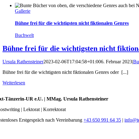
Gallerie
Bühne frei für die wichtigsten nicht fiktionalen Genres
Buchwelt
Bühne frei für die wichtigsten nicht fiktio
Ursula Rathensteiner
2023-02-06T17:04:58+01:00
6. Februar 2023
|
Bu
Bühne frei für die wichtigsten nicht fiktionalen Genres oder [...]
Weiterlesen
xt-Tänzerin-UR e.U. | MMag. Ursula Rathensteiner
ostwriting | Lektorat | Korrektorat
stenloses Erstgespräch nach Vereinbarung
+43 650 991 64 35
|
info@t
oggle
avigation