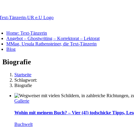
Zum
Inhalt
springen
oggle
avigation
Home: Text-Tänzerin
Angebot – Ghostwriting – Korrektorat – Lektorat
MMag. Ursula Rathensteiner, die Text-Tänzerin
Blog
Biografie
Startseite
Schlagwort:
Biografie
Gallerie
Wohin mit meinem Buch? – Vier (4!) todschicke Tipps, Les
Buchwelt