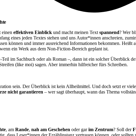
chte
t einen
effektiven Einblick
und macht meinen Text
spannend
? Wer bl
nfang eines jeden Textes stehen und uns Autor*innen anschreien, zumin
lassen können und immer ausreichend Informationen bekommen. Heißt ab
 wenn ein Werk aus dem Non-Fiction-Bereich geplant ist.
-Teil im Sachbuch oder als Roman –, dann ist ein solcher Überblick defin
treifen (like moi) sagen. Aber immerhin hilfreicher fürs Schreiben.
tion sein. Der Überblick ist kein Allheilmittel. Und doch setzt er vie
rze nicht garantieren
– wer sagt überhaupt, wann das Thema vollstän
hte
, am
Rande
,
nah am Geschehen
oder gar
im Zentrum
? Soll der
F
htig, dass Leser*innen der Erzählinstanz vertrauen können, oder sollten