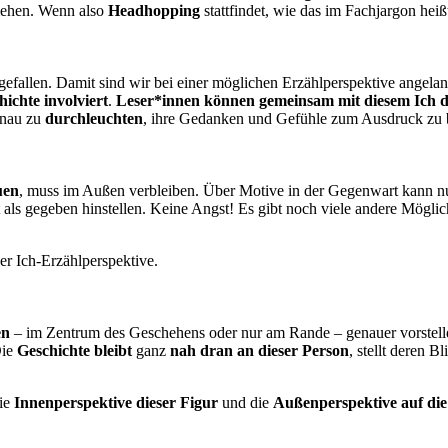
ziehen. Wenn also
Headhopping
stattfindet, wie das im Fachjargon heiß
gefallen. Damit sind wir bei einer möglichen Erzählperspektive angela
hichte involviert
.
Leser*innen können gemeinsam mit diesem Ich di
nau zu
durchleuchten
, ihre Gedanken und Gefühle zum Ausdruck zu 
uen
, muss im Außen verbleiben. Über Motive in der Gegenwart kann nu
ht als gegeben hinstellen. Keine Angst! Es gibt noch viele andere Mögli
der Ich-Erzählperspektive.
en
– im Zentrum des Geschehens oder nur am Rande – genauer vorstell
ie
Geschichte bleibt
ganz
nah dran an dieser Person
, stellt deren 
die
Innenperspektive dieser Figur
und die
Außenperspektive auf di