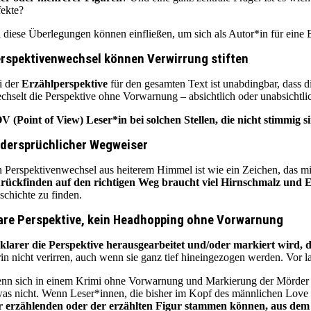
fekte?
l diese Überlegungen können einfließen, um sich als Autor*in für eine E
rspektivenwechsel können Verwirrung stiften
i der
Erzählperspektive
für den gesamten Text ist unabdingbar, dass d
chselt die Perspektive ohne Vorwarnung – absichtlich oder unabsichtlic
V (Point of View) Leser*in bei solchen Stellen, die nicht stimmig s
dersprüchlicher Wegweiser
n Perspektivenwechsel aus heiterem Himmel ist wie ein Zeichen, das mi
rückfinden auf den richtigen Weg braucht viel Hirnschmalz und E
schichte zu finden.
are Perspektive, kein Headhopping ohne Vorwarnung
 klarer die Perspektive herausgearbeitet und/oder markiert wird, 
rin nicht verirren, auch wenn sie ganz tief hineingezogen werden. Vor
nn sich in einem Krimi ohne Vorwarnung und Markierung der Mörder zu 
was nicht. Wenn Leser*innen, die bisher im Kopf des männlichen Love Int
r erzählenden oder der erzählten Figur stammen können, aus dem 