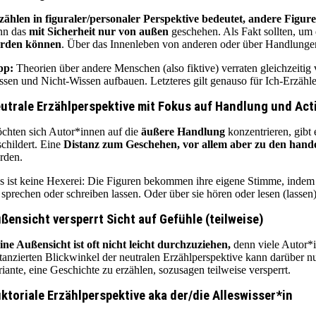
zählen in figuraler/personaler Perspektive bedeutet, andere Figur
nn das
mit Sicherheit nur von außen
geschehen. Als Fakt sollten, um
rden können
. Über das Innenleben von anderen oder über Handlungen,
pp:
Theorien über andere Menschen (also fiktive) verraten gleichzeitig
ssen und Nicht-Wissen aufbauen. Letzteres gilt genauso für Ich-Erzähl
utrale Erzählperspektive mit Fokus auf Handlung und Act
chten sich Autor*innen auf die
äußere Handlung
konzentrieren, gibt 
schildert. Eine
Distanz zum Geschehen, vor allem aber zu den hand
rden.
s ist keine Hexerei: Die Figuren bekommen ihre eigene Stimme, indem 
e sprechen oder schreiben lassen. Oder über sie hören oder lesen (lassen)
ßensicht versperrt Sicht auf Gefühle (teilweise)
ine Außensicht ist oft nicht leicht durchzuziehen,
denn viele Autor*
stanzierten Blickwinkel der neutralen Erzählperspektive kann darüber n
riante, eine Geschichte zu erzählen, sozusagen teilweise versperrt.
ktoriale Erzählperspektive aka der/die Alleswisser*in