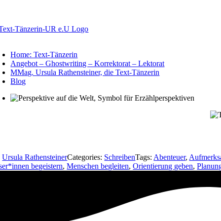
Zum
Inhalt
springen
oggle
avigation
Home: Text-Tänzerin
Angebot – Ghostwriting – Korrektorat – Lektorat
MMag. Ursula Rathensteiner, die Text-Tänzerin
Blog
y
Ursula Rathensteiner
Categories:
Schreiben
Tags:
Abenteuer
,
Aufmerks
ser*innen begeistern
,
Menschen begleiten
,
Orientierung geben
,
Planun