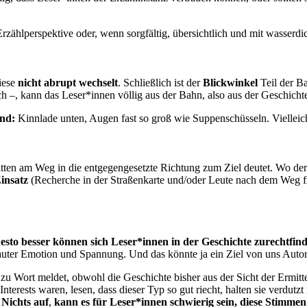
rzählperspektive oder, wenn sorgfältig, übersichtlich und mit wasserdic
iese
nicht abrupt wechselt
. Schließlich ist der
Blickwinkel
Teil der Ba
h –, kann das Leser*innen völlig aus der Bahn, also aus der Geschicht
ind:
Kinnlade unten, Augen fast so groß wie Suppenschüsseln. Vielleic
tten am Weg in die entgegengesetzte Richtung zum Ziel deutet. Wo der
insatz
(Recherche in der Straßenkarte und/oder Leute nach dem Weg fr
desto besser können sich Leser*innen in der Geschichte zurechtfin
 lauter Emotion und Spannung. Und das könnte ja ein Ziel von uns Aut
Wort meldet, obwohl die Geschichte bisher aus der Sicht der Ermittel
erests waren, lesen, dass dieser Typ so gut riecht, halten sie verdutzt
Nichts auf
,
kann es für Leser*innen schwierig sein, diese Stimme