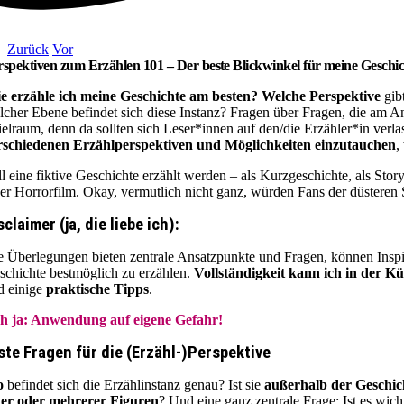
Zurück
Vor
rspektiven zum Erzählen 101
– Der beste Blickwinkel für meine Geschi
e erzähle ich meine Geschichte am besten?
Welche Perspektive
gib
lcher Ebene befindet sich diese Instanz? Fragen über Fragen, die am A
ielraum, denn da sollten sich Leser*innen auf den/die Erzähler*in ver
rschiedenen Erzählperspektiven und Möglichkeiten einzutauchen
,
ll eine fiktive Geschichte erzählt werden – als Kurzgeschichte, als Story
der Horrorfilm. Okay, vermutlich nicht ganz, würden Fans der düsteren S
sclaimer (ja, die liebe ich):
e Überlegungen bieten zentrale Ansatzpunkte und Fragen, können Inspira
schichte bestmöglich zu erzählen.
Vollständigkeit kann ich in der Kü
d einige
praktische Tipps
.
h ja: Anwendung auf eigene Gefahr!
ste Fragen für die (Erzähl-)Perspektive
o
befindet sich die Erzählinstanz genau? Ist sie
außerhalb der Geschic
ner oder mehrerer Figuren
? Und eine ganz zentrale Frage: Ist es wic