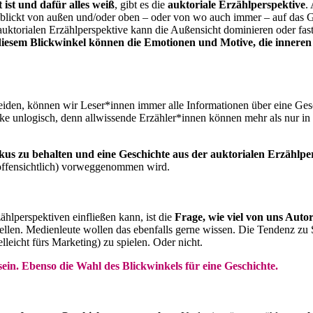
t ist und dafür alles weiß
, gibt es die
auktoriale Erzählperspektive
.
blickt von außen und/oder oben – oder von wo auch immer – auf das Ge
 auktorialen Erzählperspektive kann die Außensicht dominieren oder fa
iesem Blickwinkel können die Emotionen und Motive, die inneren B
cheiden, können wir Leser*innen immer alle Informationen über eine G
e unlogisch, denn allwissende Erzähler*innen können mehr als nur in e
kus zu behalten und eine Geschichte aus der auktorialen Erzählpe
 offensichtlich) vorweggenommen wird.
hlperspektiven einfließen kann, ist die
Frage, wie viel von uns Auto
stellen. Medienleute wollen das ebenfalls gerne wissen. Die Tendenz 
leicht fürs Marketing) zu spielen. Oder nicht.
in. Ebenso die Wahl des Blickwinkels für eine Geschichte.