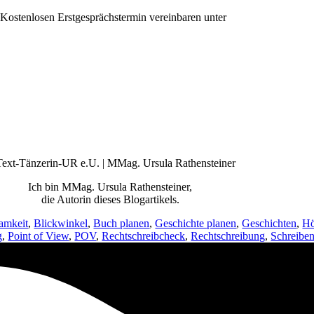
Kostenlosen Erstgesprächstermin vereinbaren unter
+43 650 991 64 35
Ich bin MMag. Ursula Rathensteiner,
die Autorin dieses Blogartikels.
amkeit
,
Blickwinkel
,
Buch planen
,
Geschichte planen
,
Geschichten
,
Hö
g
,
Point of View
,
POV
,
Rechtschreibcheck
,
Rechtschreibung
,
Schreibe