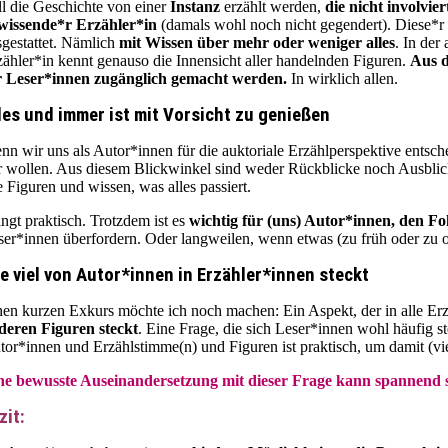
ll die Geschichte von einer
Instanz
erzählt werden,
die nicht involvier
lwissende*r Erzähler*in
(damals wohl noch nicht gegendert). Diese*r 
sgestattet. Nämlich
mit Wissen über mehr oder weniger alles
. In der
zähler*in kennt genauso die Innensicht aller handelnden Figuren.
Aus d
r Leser*innen zugänglich gemacht werden.
In wirklich allen.
les und immer ist mit Vorsicht zu genießen
nn wir uns als Autor*innen für die auktoriale Erzählperspektive ents
r wollen. Aus diesem Blickwinkel sind weder Rückblicke noch Ausblick
e Figuren und wissen, was alles passiert.
ingt praktisch. Trotzdem ist es
wichtig für (uns) Autor*innen, den Fo
ser*innen überfordern. Oder langweilen, wenn etwas (zu früh oder zu
e viel von Autor*innen in Erzähler*innen steckt
nen kurzen Exkurs möchte ich noch machen: Ein Aspekt, der in alle Erzä
deren Figuren steckt
. Eine Frage, die sich Leser*innen wohl häufig 
tor*innen und Erzählstimme(n) und Figuren ist praktisch, um damit (viel
ne bewusste Auseinandersetzung mit dieser Frage kann spannend se
zit: