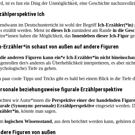
rd, ist es fast ein Ding der Unmöglichkeit, eine Geschichte nachzuvoll
zählperspektive Ich
gendwann im Deutschunterricht ist wohl der Begriff
Ich-Erzähler(*in)
hs erzählt werden. Meist ist
dieses Ich
zumindest am Rande
in die Gesc
tor*innen haben die Möglichkeit, das
Innenleben dieser Ich-Figur
ge
h-Erzähler*in schaut von außen auf andere Figuren
 die anderen Figuren kann ein*e Ich-Erzähler*in nicht hineinscha
genrollen der/s anderen als Überheblichkeit interpretieren, es aber nic
sychologische) Tiefe zu gehen.
n paar coole Tipps und Tricks gibt es bald bei einem Blick in die Tiefe 
rsonale beziehungsweise figurale Erzählperspektive
chten wir Autor*innen die
Perspektive einer der handelnden Figur
gurale (Synonym: personale) Erzählperspektive
eingesetzt werden. D
zähler*in
, könnte man sagen.
um
logischen Wissensstand
, aus dem berichtet werden kann, gehören 
dere Figuren von außen