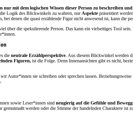
en nur mit dem logischen Wissen dieser Person zu beschreiben und
 die Logik des Blickwinkels zu wahren, nur
Aspekte
präsentiert werde
 bei denen die quasi erzählende Figur nicht anwesend ist, kann die p
 viel über die spekulierende Person. Das kann ein vielseitiges Tool se
er*innen.
ion
es die
neutrale Erzählperspektive
. Aus diesem Blickwinkel werden d
elnden Figuren,
ist die Folge. Denn Innenansichten gibt es nicht, be
wir Autor*innen sie schreiben oder sprechen lassen. Beziehungsweise a
.
innen sowie Leser*innen sind
neugierig auf die Gefühle und Bewegg
ur gemutmaßt werden oder die Stimme der handelnden Charaktere ist zu h