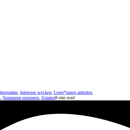
hepunkte
,
Interesse wecken
,
Leser*innen abholen
,
n
,
Spannung erzeugen
,
Zutaten
8 min read