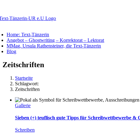
Zum
Inhalt
springen
oggle
avigation
Home: Text-Tänzerin
Angebot – Ghostwriting – Korrektorat – Lektorat
MMag. Ursula Rathensteiner, die Text-Tänzerin
Blog
Zeitschriften
Startseite
Schlagwort:
Zeitschriften
Gallerie
Sieben (+) teuflisch gute Tipps für Schreibwettbewerbe & 
Schreiben