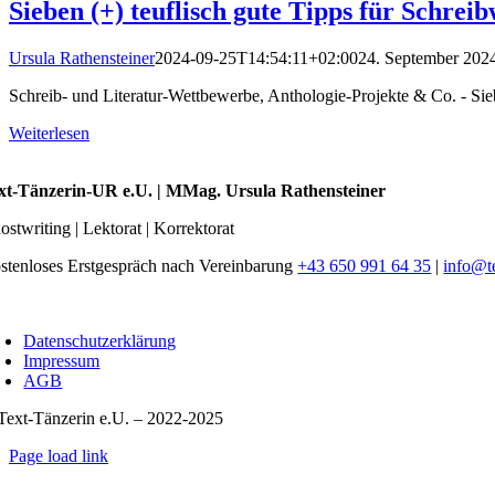
Sieben (+) teuflisch gute Tipps für Schre
Ursula Rathensteiner
2024-09-25T14:54:11+02:00
24. September 202
Schreib- und Literatur-Wettbewerbe, Anthologie-Projekte & Co. - Siebe
Weiterlesen
xt-Tänzerin-UR e.U. | MMag. Ursula Rathensteiner
ostwriting | Lektorat | Korrektorat
stenloses Erstgespräch nach Vereinbarung
+43 650 991 64 35
|
info@t
oggle
avigation
Datenschutzerklärung
Impressum
AGB
Text-Tänzerin e.U. – 2022-2025
Page load link
Nach
oben