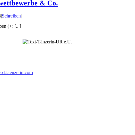
ibwettbewerbe & Co.
4
|
Schreiben
|
n (+) [...]
ext-taenzerin.com