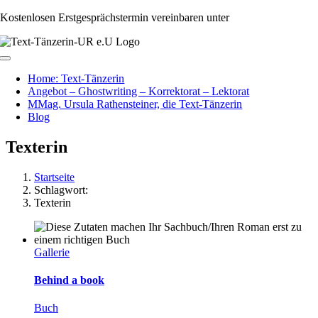
Zum
Kostenlosen Erstgesprächstermin vereinbaren unter
+43 650 991 64 35
Inhalt
springen
Toggle
Navigation
Home: Text-Tänzerin
Angebot – Ghostwriting – Korrektorat – Lektorat
MMag. Ursula Rathensteiner, die Text-Tänzerin
Blog
Texterin
Startseite
Schlagwort:
Texterin
Gallerie
Behind a book
Buch