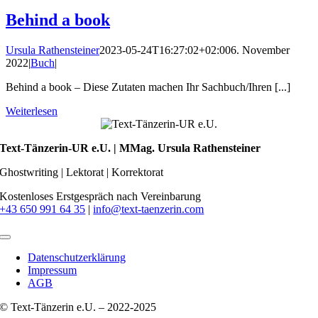
Behind a book
Ursula Rathensteiner
2023-05-24T16:27:02+02:00
6. November
2022
|
Buch
|
Behind a book – Diese Zutaten machen Ihr Sachbuch/Ihren [...]
Weiterlesen
Text-Tänzerin-UR e.U. | MMag. Ursula Rathensteiner
Ghostwriting | Lektorat | Korrektorat
Kostenloses Erstgespräch nach Vereinbarung
+43 650 991 64 35
|
info@text-taenzerin.com
Toggle
Navigation
Datenschutzerklärung
Impressum
AGB
© Text-Tänzerin e.U. – 2022-2025