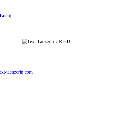
Buch
|
ext-taenzerin.com