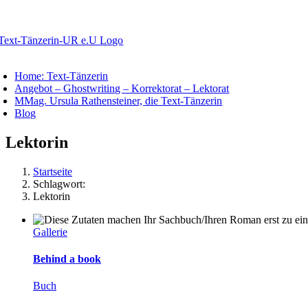
Zum
Inhalt
springen
oggle
avigation
Home: Text-Tänzerin
Angebot – Ghostwriting – Korrektorat – Lektorat
MMag. Ursula Rathensteiner, die Text-Tänzerin
Blog
Lektorin
Startseite
Schlagwort:
Lektorin
Gallerie
Behind a book
Buch