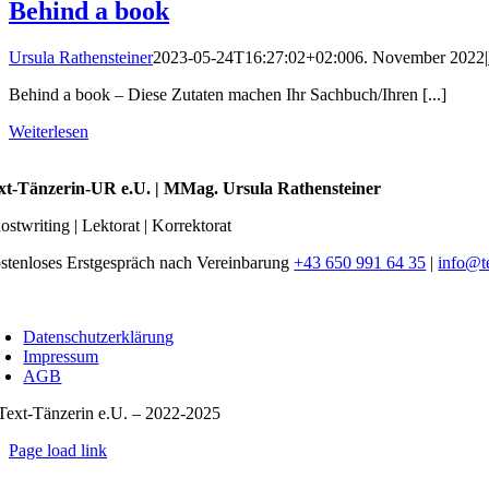
Behind a book
Ursula Rathensteiner
2023-05-24T16:27:02+02:00
6. November 2022
|
Behind a book – Diese Zutaten machen Ihr Sachbuch/Ihren [...]
Weiterlesen
xt-Tänzerin-UR e.U. | MMag. Ursula Rathensteiner
ostwriting | Lektorat | Korrektorat
stenloses Erstgespräch nach Vereinbarung
+43 650 991 64 35
|
info@t
oggle
avigation
Datenschutzerklärung
Impressum
AGB
Text-Tänzerin e.U. – 2022-2025
Page load link
Nach
oben