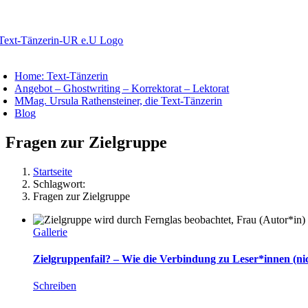
Zum
Inhalt
springen
oggle
avigation
Home: Text-Tänzerin
Angebot – Ghostwriting – Korrektorat – Lektorat
MMag. Ursula Rathensteiner, die Text-Tänzerin
Blog
Fragen zur Zielgruppe
Startseite
Schlagwort:
Fragen zur Zielgruppe
Gallerie
Zielgruppenfail? – Wie die Verbindung zu Leser*innen (nic
Schreiben