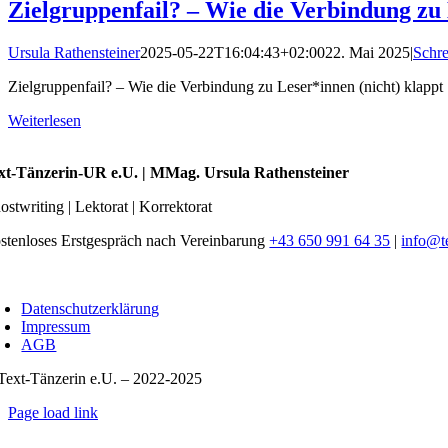
Zielgruppenfail? – Wie die Verbindung zu 
Ursula Rathensteiner
2025-05-22T16:04:43+02:00
22. Mai 2025
|
Schre
Zielgruppenfail? – Wie die Verbindung zu Leser*innen (nicht) klappt [
Weiterlesen
xt-Tänzerin-UR e.U. | MMag. Ursula Rathensteiner
ostwriting | Lektorat | Korrektorat
stenloses Erstgespräch nach Vereinbarung
+43 650 991 64 35
|
info@t
oggle
avigation
Datenschutzerklärung
Impressum
AGB
Text-Tänzerin e.U. – 2022-2025
Page load link
Nach
oben