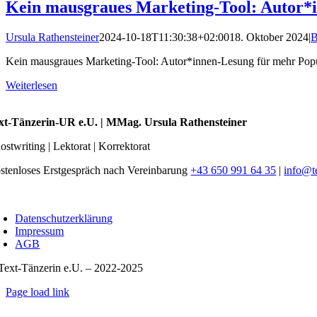
Kein mausgraues Marketing-Tool: Autor*i
Ursula Rathensteiner
2024-10-18T11:30:38+02:00
18. Oktober 2024
|
B
Kein mausgraues Marketing-Tool: Autor*innen-Lesung für mehr Popular
Weiterlesen
xt-Tänzerin-UR e.U. | MMag. Ursula Rathensteiner
ostwriting | Lektorat | Korrektorat
stenloses Erstgespräch nach Vereinbarung
+43 650 991 64 35
|
info@t
oggle
avigation
Datenschutzerklärung
Impressum
AGB
Text-Tänzerin e.U. – 2022-2025
Page load link
Nach
oben