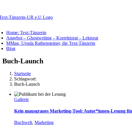
Zum
Inhalt
springen
oggle
avigation
Home: Text-Tänzerin
Angebot – Ghostwriting – Korrektorat – Lektorat
MMag. Ursula Rathensteiner, die Text-Tänzerin
Blog
Buch-Launch
Startseite
Schlagwort:
Buch-Launch
Gallerie
Kein mausgraues Marketing-Tool: Autor*innen-Lesung für
Buchwelt
,
Marketing