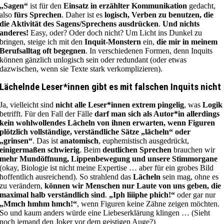
„Sagen“
ist für den
Einsatz in erzählter Kommunikation
gedacht,
also
fürs Sprechen
. Daher ist es
logisch, Verben zu benutzen, die
die Aktivität des Sagens/Sprechens ausdrücken
.
Und nichts
anderes!
Easy, oder? Oder doch nicht? Um Licht ins Dunkel zu
bringen, steige ich mit den
Inquit-Monstern
ein,
die mir in meinem
Berufsalltag oft begegnen
. In verschiedenen Formen, denn Inquits
können gänzlich unlogisch sein oder redundant (oder etwas
dazwischen, wenn sie Texte stark verkomplizieren).
Lächelnde Leser*innen gibt es mit falschen Inquits nicht
Ja, vielleicht sind
nicht alle Leser*innen extrem pingelig
, was
Logik
betrifft. Für den Fall der Fälle
darf man sich als Autor*in allerdings
kein wohlwollendes Lächeln von ihnen erwarten, wenn Figuren
plötzlich vollständige, verständliche Sätze „lächeln“ oder
„grinsen“
. Das ist
anatomisch
, euphemistisch ausgedrückt,
einigermaßen schwierig
. Beim
deutlichen Sprechen
brauchen wir
mehr Mundöffnung, Lippenbewegung und unsere Stimmorgane
(okay, Biologie ist nicht meine Expertise … aber für ein grobes Bild
hoffentlich ausreichend). So strahlend das
Lächeln
sein mag, ohne es
zu verändern,
können wir Menschen nur Laute von uns geben, die
maximal halb verständlich sind
.
„Iph liiiphe phich!“
oder gar nur
„Mmch hmhm hmch!“
, wenn Figuren keine Zähne zeigen möchten.
So und kaum anders würde eine Liebeserklärung klingen … (Sieht
noch jemand den Joker vor dem geistigen Auge?)