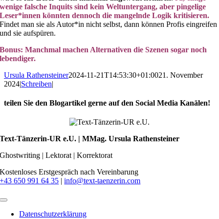
wenige falsche Inquits sind kein Weltuntergang, aber pingelige
Leser*innen könnten dennoch die mangelnde Logik kritisieren.
Findet man sie als Autor*in nicht selbst, dann können Profis eingreifen
und sie aufspüren.
Bonus: Manchmal machen Alternativen die Szenen sogar noch
lebendiger.
Ursula Rathensteiner
2024-11-21T14:53:30+01:00
21. November
2024
|
Schreiben
|
teilen Sie den Blogartikel gerne auf den Social Media Kanälen!
Facebook
X
LinkedIn
Xing
E-
Mail
Text-Tänzerin-UR e.U. | MMag. Ursula Rathensteiner
Ghostwriting | Lektorat | Korrektorat
Kostenloses Erstgespräch nach Vereinbarung
+43 650 991 64 35
|
info@text-taenzerin.com
Toggle
Navigation
Datenschutzerklärung