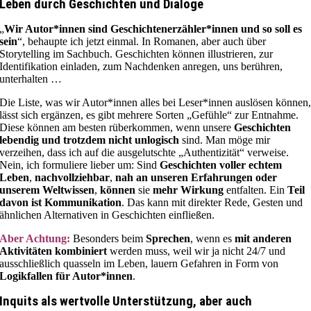
Leben durch Geschichten und Dialoge
„
Wir Autor*innen sind Geschichtenerzähler*innen und so soll es
sein
“, behaupte ich jetzt einmal. In Romanen, aber auch über
Storytelling im Sachbuch. Geschichten können illustrieren, zur
Identifikation einladen, zum Nachdenken anregen, uns berühren,
unterhalten …
Die Liste, was wir Autor*innen alles bei Leser*innen auslösen können
lässt sich ergänzen, es gibt mehrere Sorten „Gefühle“ zur Entnahme.
Diese können am besten rüberkommen, wenn unsere
Geschichten
lebendig und trotzdem nicht unlogisch
sind. Man möge mir
verzeihen, dass ich auf die ausgelutschte „Authentizität“ verweise.
Nein, ich formuliere lieber um: Sind
Geschichten voller echtem
Leben
,
nachvollziehbar
,
nah an unseren Erfahrungen oder
unserem Weltwissen
,
können
sie
mehr Wirkung
entfalten. Ein
Teil
davon ist Kommunikation
. Das kann mit direkter Rede, Gesten und
ähnlichen Alternativen in Geschichten einfließen.
Aber Achtung:
Besonders beim
Sprechen
, wenn es
mit anderen
Aktivitäten kombiniert
werden muss, weil wir ja nicht 24/7 und
ausschließlich quasseln im Leben, lauern Gefahren in Form von
Logikfallen für Autor*innen
.
Inquits als wertvolle Unterstützung, aber auch