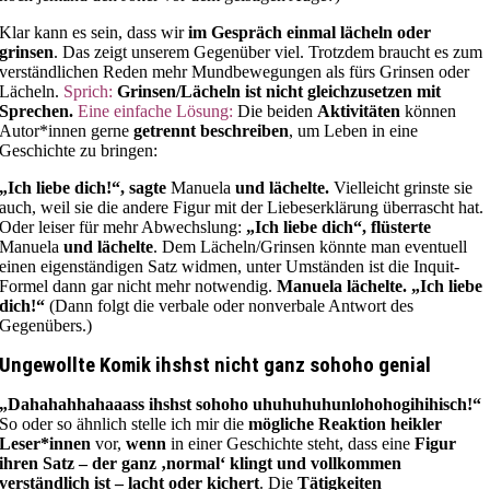
Klar kann es sein, dass wir
im Gespräch einmal lächeln oder
grinsen
. Das zeigt unserem Gegenüber viel. Trotzdem braucht es zum
verständlichen Reden mehr Mundbewegungen als fürs Grinsen oder
Lächeln.
Sprich:
Grinsen/Lächeln ist nicht gleichzusetzen mit
Sprechen.
Eine einfache Lösung:
Die beiden
Aktivitäten
können
Autor*innen gerne
getrennt beschreiben
, um Leben in eine
Geschichte zu bringen:
„Ich liebe dich!“, sagte
Manuela
und lächelte.
Vielleicht grinste sie
auch, weil sie die andere Figur mit der Liebeserklärung überrascht hat.
Oder leiser für mehr Abwechslung:
„Ich liebe dich“, flüsterte
Manuela
und lächelte
. Dem Lächeln/Grinsen könnte man eventuell
einen eigenständigen Satz widmen, unter Umständen ist die Inquit-
Formel dann gar nicht mehr notwendig.
Manuela lächelte. „Ich liebe
dich!“
(Dann folgt die verbale oder nonverbale Antwort des
Gegenübers.)
Ungewollte Komik ihshst nicht ganz sohoho genial
„Dahahahhahaaass ihshst sohoho uhuhuhuhunlohohogihihisch!“
So oder so ähnlich stelle ich mir die
mögliche Reaktion heikler
Leser*innen
vor,
wenn
in einer Geschichte steht, dass eine
Figur
ihren Satz – der ganz ‚normal‘ klingt und vollkommen
verständlich ist – lacht oder kichert
. Die
Tätigkeiten