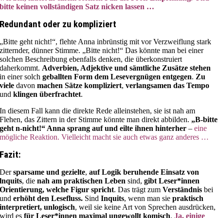
bitte keinen vollständigen Satz nicken lassen …
Redundant oder zu kompliziert
„Bitte geht nicht!“, flehte Anna inbrünstig mit vor Verzweiflung stark
zitternder, dünner Stimme. „Bitte nicht!“ Das könnte man bei einer
solchen Beschreibung ebenfalls denken, die überkonstruiert
daherkommt.
Adverbien, Adjektive und sämtliche Zusätze
stehen
in einer solch
geballten Form dem Lesevergnügen entgegen
.
Zu
viele
davon
machen Sätze kompliziert
,
verlangsamen das Tempo
und
klingen überfrachtet
.
In diesem Fall kann die direkte Rede alleinstehen, sie ist nah am
Flehen, das Zittern in der Stimme könnte man direkt abbilden.
„B-bitte
geht n-nicht!“ Anna sprang auf und eilte ihnen hinterher
–
eine
mögliche Reaktion. Vielleicht macht sie auch etwas ganz anderes …
Fazit:
Der
sparsame und gezielte
,
auf Logik beruhende Einsatz von
lnquits
, die
nah am praktischen Leben
sind,
gibt Leser*innen
Orientierung, welche Figur spricht
. Das trägt zum
Verständnis
bei
und
erhöht den Lesefluss.
Sind
Inquits
, wenn man sie
praktisch
interpretiert, unlogisch
, weil sie keine Art von Sprechen ausdrücken,
wird es
für Leser*innen maximal ungewollt komisch
.
Ja, einige