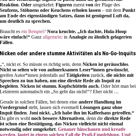
Reaktion
.
Oder
umgekehrt:
Figuren
zuerst
von
der Plage des
Seufzens, Stöhnens oder Keuchens erholen lassen
– mit dem
Punkt
am Ende des eigenständigen Satzes, dann ist genügend Luft da,
um deutlich zu sprechen.
Braucht es
ein Beispiel?
Nora keuchte. „Ich dachte, Hula-Hoop
wäre einfach!“
Ganz
allgemein
: in
Analogie zu ähnlich gelagerten
Fällen
.
Nicken oder andere stumme Aktivitäten als No-Go-Inquits
„“, nickt er. So müsste es richtig sein, denn
Nicken ist geräuschlos
.
Nicht so selten wie von aufmerksamen Leser*innen gewünscht
,
greifen Autor*innen jedenfalls auf
Tätigkeiten
zurück,
die nichts mit
Sprechen zu tun haben, um eine direkte Rede als Inquit zu
begleiten
.
Nicken ist stumm. Kopfschütteln auch.
Oder hört man bei
Letzterem automatisch ein „So geht das nicht!“? Eher nicht …
Gerade in solchen Fällen, bei denen eine
andere Handlung im
Vordergrund
steht, lassen sich eventuell
Lösungen ganz ohne
Inquit finden
.
Joni nickt. „Ich habe ihn im Kaffeehaus getroffen.“
Da gibt es wohl
noch bessere Alternativen
, denn die
direkte Rede
ist schon eine Bestätigung, das Nicken vielleicht nicht einmal
notwendig oder umgekehrt
.
Genauer hinschauen und kreativ
werden, lautet in einem solchen Fall die Profi-Empfehlung. Und