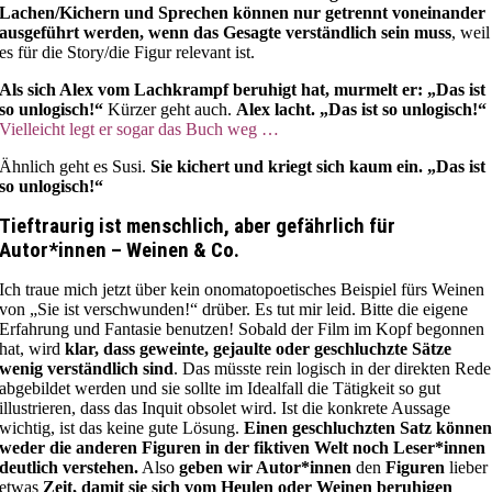
Lachen/Kichern und Sprechen können nur getrennt voneinander
ausgeführt werden, wenn das Gesagte verständlich sein muss
, weil
es für die Story/die Figur relevant ist.
Als sich Alex vom Lachkrampf beruhigt hat, murmelt er: „Das ist
so unlogisch!“
Kürzer geht auch.
Alex lacht. „Das ist so unlogisch!“
Vielleicht legt er sogar das Buch weg …
Ähnlich geht es Susi.
Sie kichert und kriegt sich kaum ein. „Das ist
so unlogisch!“
Tieftraurig ist menschlich, aber gefährlich für
Autor*innen – Weinen & Co.
Ich traue mich jetzt über kein onomatopoetisches Beispiel fürs Weinen
von „Sie ist verschwunden!“ drüber. Es tut mir leid. Bitte die eigene
Erfahrung und Fantasie benutzen! Sobald der Film im Kopf begonnen
hat, wird
klar, dass geweinte, gejaulte oder geschluchzte Sätze
wenig verständlich sind
. Das müsste rein logisch in der direkten Rede
abgebildet werden und sie sollte im Idealfall die Tätigkeit so gut
illustrieren, dass das Inquit obsolet wird. Ist die konkrete Aussage
wichtig, ist das keine gute Lösung.
Einen geschluchzten Satz könne
weder die anderen Figuren in der fiktiven Welt noch Leser*innen
deutlich verstehen.
Also
geben wir Autor*innen
den
Figuren
lieber
etwas
Zeit, damit sie sich vom Heulen oder Weinen beruhigen