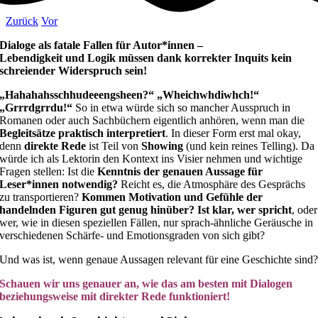
Zurück
Vor
Dialoge als fatale Fallen für Autor*innen –
Lebendigkeit und Logik müssen dank korrekter Inquits kein
schreiender Widerspruch sein!
„Hahahahsschhudeeengsheen?“ „Wheichwhdiwhch!“
„Grrrdgrrdu!“
So in etwa würde sich so mancher Ausspruch in
Romanen oder auch Sachbüchern eigentlich anhören, wenn man die
Begleitsätze praktisch interpretiert
. In dieser Form erst mal okay,
denn
direkte Rede
ist Teil von
Showing
(und kein reines Telling). Da
würde ich als Lektorin den Kontext ins Visier nehmen und wichtige
Fragen stellen: Ist die
Kenntnis der genauen Aussage für
Leser*innen notwendig?
Reicht es, die Atmosphäre des Gesprächs
zu transportieren?
Kommen Motivation und Gefühle der
handelnden Figuren gut genug hinüber?
Ist klar, wer spricht
, oder
wer, wie in diesen speziellen Fällen, nur sprach-ähnliche Geräusche in
verschiedenen Schärfe- und Emotionsgraden von sich gibt?
Und was ist, wenn genaue Aussagen relevant für eine Geschichte sind
Schauen wir uns genauer an, wie das am besten mit Dialogen
beziehungsweise mit direkter Rede funktioniert!