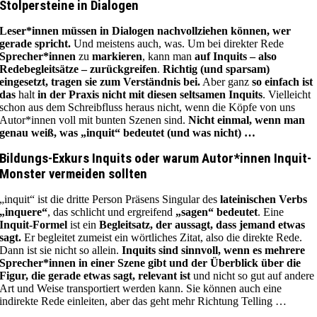
Stolpersteine in Dialogen
Leser*innen müssen in Dialogen nachvollziehen können, wer
gerade spricht.
Und meistens auch, was. Um bei direkter Rede
Sprecher*innen
zu
markieren
, kann man
auf Inquits – also
Redebegleitsätze – zurückgreifen
.
Richtig (und sparsam)
eingesetzt, tragen sie zum Verständnis bei.
Aber ganz
so einfach ist
das
halt
in der Praxis nicht mit diesen seltsamen Inquits
. Vielleicht
schon aus dem Schreibfluss heraus nicht, wenn die Köpfe von uns
Autor*innen voll mit bunten Szenen sind.
Nicht einmal, wenn man
genau weiß, was „inquit“ bedeutet (und was nicht) …
Bildungs-Exkurs Inquits oder warum Autor*innen Inquit-
Monster vermeiden sollten
„inquit“ ist die dritte Person Präsens Singular des
lateinischen Verbs
„inquere“
, das schlicht und ergreifend
„sagen“ bedeutet
. Eine
Inquit-Formel
ist ein
Begleitsatz, der aussagt, dass jemand etwas
sagt.
Er begleitet zumeist ein wörtliches Zitat, also die direkte Rede.
Dann ist sie nicht so allein.
Inquits sind sinnvoll, wenn es mehrere
Sprecher*innen in einer Szene gibt und der Überblick über die
Figur, die gerade etwas sagt, relevant ist
und nicht so gut auf andere
Art und Weise transportiert werden kann. Sie können auch eine
indirekte Rede einleiten, aber das geht mehr Richtung Telling …