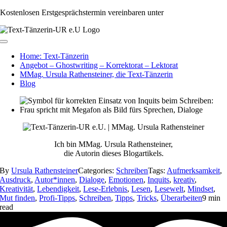
Zum
Kostenlosen Erstgesprächstermin vereinbaren unter
+43 650 991 64 35
Inhalt
springen
Toggle
Navigation
Home: Text-Tänzerin
Angebot – Ghostwriting – Korrektorat – Lektorat
MMag. Ursula Rathensteiner, die Text-Tänzerin
Blog
Ich bin MMag. Ursula Rathensteiner,
die Autorin dieses Blogartikels.
By
Ursula Rathensteiner
Categories:
Schreiben
Tags:
Aufmerksamkeit
,
Ausdruck
,
Autor*innen
,
Dialoge
,
Emotionen
,
Inquits
,
kreativ
,
Kreativität
,
Lebendigkeit
,
Lese-Erlebnis
,
Lesen
,
Lesewelt
,
Mindset
,
Mut finden
,
Profi-Tipps
,
Schreiben
,
Tipps
,
Tricks
,
Überarbeiten
9 min
read